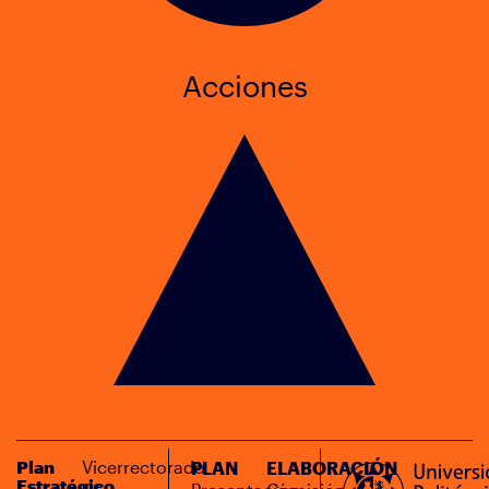
Acciones
Plan
Vicerrectorado
PLAN
ELABORACIÓN
Estratégico
de