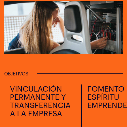
OBJETIVOS
VINCULACIÓN
FOMENTO 
PERMANENTE Y
ESPÍRITU
TRANSFERENCIA
EMPREND
A LA EMPRESA