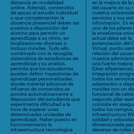
distancia en modalidad
en la mejora de la
online. Además, contenidos
del usuario en su 
de apoyo al estudio individual
nuestra universida
o que complementen la
servicios y sus si
docencia presencial deben ser
información. En es
puestos a disposición del
uno de los pilares
alumno para permitir un
la enseñanza unive
aprendizaje a su ritmo, en
actual debe ser la
localizaciones diversas o
potenciación del
incluso móviles. Todo ello
Virtual, punto cent
combinado con la recogida
relación del usuar
sistemática de estadísticas de
nuestra administr
aprendizaje y su análisis,
una fuerte mejora 
permite que los estudiantes
(User eXperience),
puedan definir trayectorias de
integración progr
aprendizaje personalizadas,
todos los servicios
donde material adicional de
adaptación a dispo
refuerzo de contenidos se
móviles con un di
pondrá automáticamente a
funcional de calid
disposición del estudiante que
segundo pilar esen
experimenta dificultad a la
consiste en asegur
hora de superar unas
todos los campus
determinadas unidades de
infraestructura Wif
aprendizaje. Haber puesto en
calidad y velocida
funcionamiento la
dimensionada para
infraestructura tecnológica
decenas de miles 