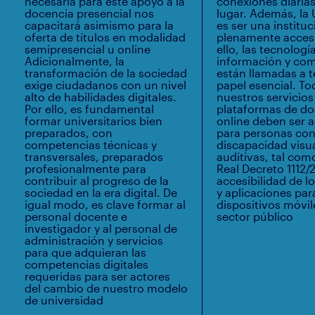
necesaria para este apoyo a la
conexiones diaria
docencia presencial nos
lugar. Además, la
capacitará asimismo para la
es ser una institu
oferta de títulos en modalidad
plenamente accesi
semipresencial u online
ello, las tecnologí
Adicionalmente, la
información y co
transformación de la sociedad
están llamadas a 
exige ciudadanos con un nivel
papel esencial. To
alto de habilidades digitales.
nuestros servicios 
Por ello, es fundamental
plataformas de do
formar universitarios bien
online deben ser a
preparados, con
para personas co
competencias técnicas y
discapacidad visua
transversales, preparados
auditivas, tal como
profesionalmente para
Real Decreto 1112/
contribuir al progreso de la
accesibilidad de lo
sociedad en la era digital. De
y aplicaciones par
igual modo, es clave formar al
dispositivos móvil
personal docente e
sector público
investigador y al personal de
administración y servicios
para que adquieran las
competencias digitales
requeridas para ser actores
del cambio de nuestro modelo
de universidad