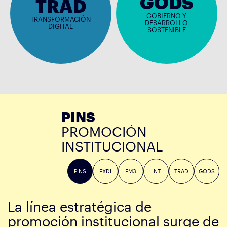
GODS
TRAD
GOBIERNO Y
TRANSFORMACIÓN
DESARROLLO
DIGITAL
SOSTENIBLE
PINS
PROMOCIÓN
INSTITUCIONAL
PINS
EXDI
EM3
INT
TRAD
GODS
La línea estratégica de
promoción institucional surge de