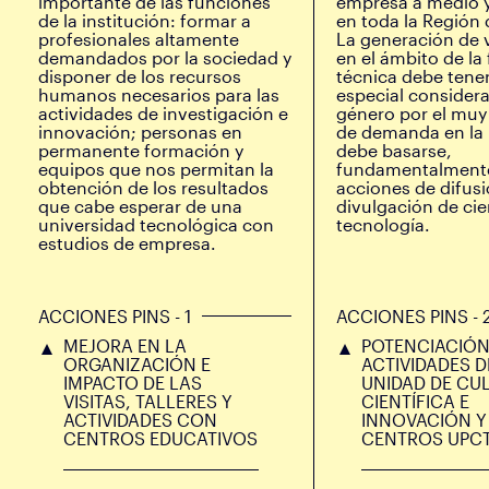
importante de las funciones
empresa a medio y
de la institución: formar a
en toda la Región 
profesionales altamente
La generación de 
demandados por la sociedad y
en el ámbito de la
disponer de los recursos
técnica debe tene
humanos necesarios para las
especial consider
actividades de investigación e
género por el muy 
innovación; personas en
de demanda en la 
permanente formación y
debe basarse,
equipos que nos permitan la
fundamentalmente
obtención de los resultados
acciones de difusi
que cabe esperar de una
divulgación de cie
universidad tecnológica con
tecnología.
estudios de empresa.
ACCIONES PINS - 1
ACCIONES PINS - 
MEJORA EN LA
POTENCIACIÓN
ORGANIZACIÓN E
ACTIVIDADES D
IMPACTO DE LAS
UNIDAD DE CU
VISITAS, TALLERES Y
CIENTÍFICA E
ACTIVIDADES CON
INNOVACIÓN Y
CENTROS EDUCATIVOS
CENTROS UPC