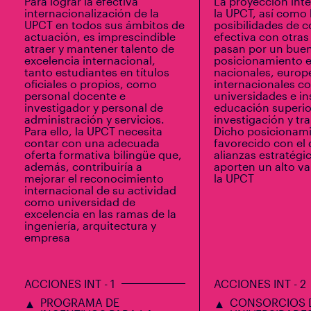
Para lograr la efectiva
La proyección int
internacionalización de la
la UPCT, así como 
UPCT en todos sus ámbitos de
posibilidades de 
actuación, es imprescindible
efectiva con otras
atraer y mantener talento de
pasan por un bue
excelencia internacional,
posicionamiento e
tanto estudiantes en títulos
nacionales, europ
oficiales o propios, como
internacionales c
personal docente e
universidades e in
investigador y personal de
educación superio
administración y servicios.
investigación y tr
Para ello, la UPCT necesita
Dicho posicionami
contar con una adecuada
favorecido con el 
oferta formativa bilingüe que,
alianzas estratégi
además, contribuiría a
aporten un alto va
mejorar el reconocimiento
la UPCT
internacional de su actividad
como universidad de
excelencia en las ramas de la
ingeniería, arquitectura y
empresa
ACCIONES INT - 1
ACCIONES INT - 2
PROGRAMA DE
CONSORCIOS 