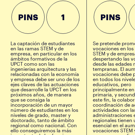
PINS
1
PINS
La captación de estudiantes
Se pretende promo
en las ramas STEM y de
vocaciones en los
empresa, en particular en los
STEM y de empres
ámbitos formativos de la
despertando las v
UPCT como son las
desde las edades
ingenierías arquitectura y las
tempranas. El au
relacionadas con la economía
vocaciones debe 
y empresa debe ser uno de los
en todos los nivel
ejes claves de las actuaciones
educativos, pero
que desarrolle la UPCT en los
principalmente en 
próximos años, de manera
primaria, y secund
que se consiga la
este fin, la colabo
incorporación de un mayor
coordinación de a
número de estudiantes en los
actividades con la
niveles de grado, master y
administraciones 
doctorado, tanto de ámbito
regionales tienen
regional como nacional. Con
esencial en el au
ello conseguiremos la más
vocaciones STEM 