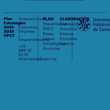
Plan
Vicerrectorado
PLAN
ELABORACIÓN
Estratégico
de
Presentación
Comisión
2021-
Economía,
DAFO
Encuesta
2025
Empresa
Bases
Interna
UPCT
y
Líneas
Encuesta
Emprendimiento
Estratégicas
Externa
+34
Acciones
968 32
53 19
vicecoemp@upct.es