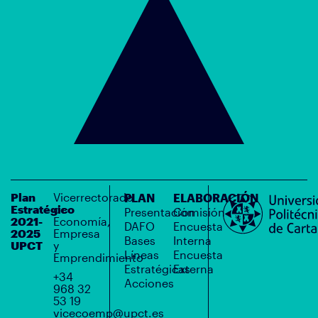
Plan
Vicerrectorado
PLAN
ELABORACIÓN
Estratégico
de
Presentación
Comisión
2021-
Economía,
DAFO
Encuesta
2025
Empresa
Bases
Interna
UPCT
y
Líneas
Encuesta
Emprendimiento
Estratégicas
Externa
+34
Acciones
968 32
53 19
vicecoemp@upct.es