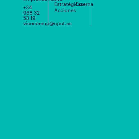
Estratégicas
Externa
+34
Acciones
968 32
53 19
vicecoemp@upct.es