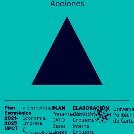
Acciones
Plan
Vicerrectorado
PLAN
ELABORACIÓN
Estratégico
de
Presentación
Comisión
2021-
Economía,
DAFO
Encuesta
2025
Empresa
Bases
Interna
UPCT
y
Líneas
Encuesta
Emprendimiento