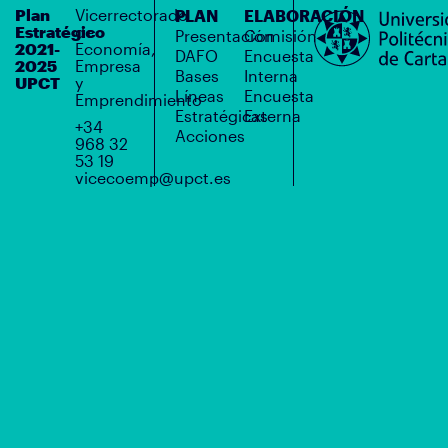
Plan
Vicerrectorado
PLAN
ELABORACIÓN
Estratégico
de
Presentación
Comisión
2021-
Economía,
DAFO
Encuesta
2025
Empresa
Bases
Interna
UPCT
y
Líneas
Encuesta
Emprendimiento
Estratégicas
Externa
+34
Acciones
968 32
53 19
vicecoemp@upct.es