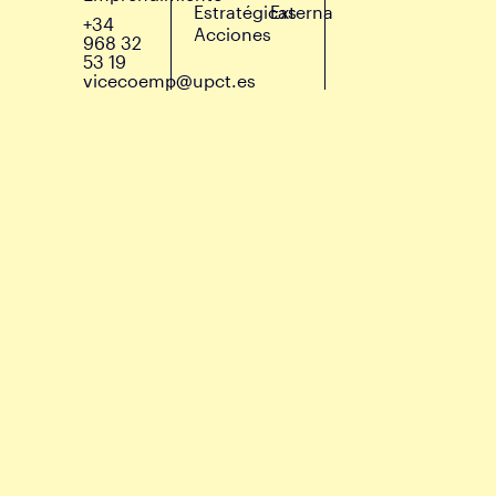
Estratégicas
Externa
+34
Acciones
968 32
53 19
vicecoemp@upct.es