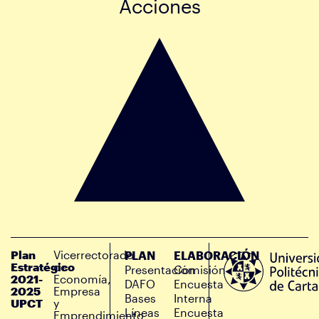
Acciones
Plan
Vicerrectorado
PLAN
ELABORACIÓN
Estratégico
de
Presentación
Comisión
2021-
Economía,
DAFO
Encuesta
2025
Empresa
Bases
Interna
UPCT
y
Líneas
Encuesta
Emprendimiento